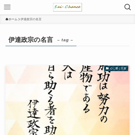
ホーム
伊達政宗の名言
伊達政宗の名言
– tag –
心に響く言葉