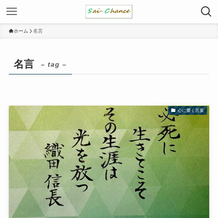
ホーム
名言
名言
– tag –
心に響く言葉