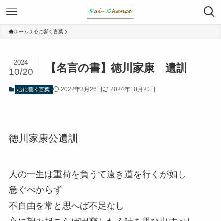
ホーム
心に響く言葉
2024
【名言の書】徳川家康 遺訓
10/20
2022年3月26日
2024年10月20日
心に響く言葉
徳川家康公遺訓
人の一生は重荷を負うて遠き道を行くが如し
急ぐべからず
不自由を常と思へば不足なし