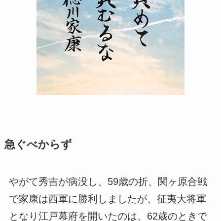
急ぐべからず
やがて秀吉が病没し、59歳の折、関ヶ原合戦
で家康は西軍に勝利しましたが、征夷大将軍
となり江戸幕府を開いたのは、62歳のときで