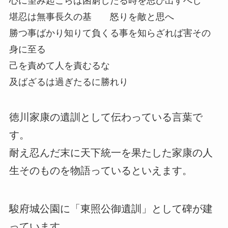
心に望み起こらば困窮したる時を思ひ出すべし
堪忍は無事長久の基 怒りを敵と思へ
勝つ事ばかり知りて負くる事を知らざれば害その
身に至る
己を責めて人を責むるな
及ばざるは過ぎたるに勝れり
徳川家康の遺訓として伝わっている言葉で
す。
耐え忍んだ末に天下統一を果たした家康の人
生そのものを物語っているといえます。
駿府城公園に「東照公御遺訓」として碑が建
っています。