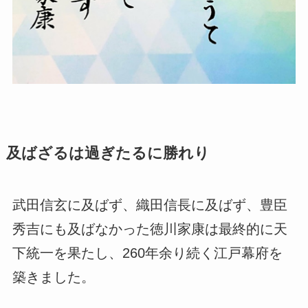
及ばざるは過ぎたるに勝れり
武田信玄に及ばず、織田信長に及ばず、豊臣
秀吉にも及ばなかった徳川家康は最終的に天
下統一を果たし、260年余り続く江戸幕府を
築きました。