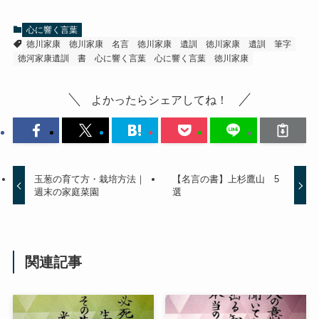
心に響く言葉
徳川家康
徳川家康 名言
徳川家康 遺訓
徳川家康 遺訓 筆字
徳河家康遺訓 書
心に響く言葉
心に響く言葉 徳川家康
よかったらシェアしてね！
玉葱の育て方・栽培方法｜
【名言の書】上杉鷹山 5
週末の家庭菜園
選
関連記事