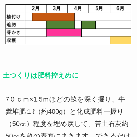
土つくりは肥料控えめに
7０ｃｍ×1.5ｍほどの畝を深く掘り、牛
糞堆肥１ℓ（約400g）と化成肥料一握り
（50㏄）程度を埋め戻して、苦土石灰約
50㏄を畝の表面にまきます。できるだけ