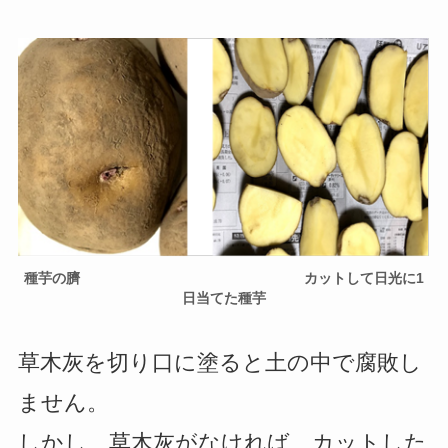
種芋の臍 カットして日光に1
日当てた種芋
草木灰を切り口に塗ると土の中で腐敗し
ません。
しかし、草木灰がなければ、カットした